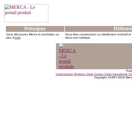
Principes
Référen
Vous découvrez Merca et souhaitez un
Vous êtes constructeur ou distributeur exclusif e
peu d'
aide
.
dans une rubrique.
Par
Visitenkarten
Biglietto Visita
Cartao Visita
Kayntikortit
Viz
Copyright ©1997-2016 Merc